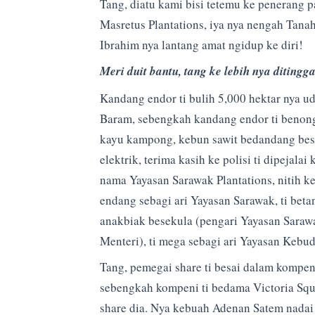
Tang, diatu kami bisi tetemu ke penerang 
Masretus Plantations, iya nya nengah Tanah 
Ibrahim nya lantang amat ngidup ke diri!
Meri duit bantu, tang ke lebih nya ditingga
Kandang endor ti bulih 5,000 hektar nya u
Baram, sebengkah kandang endor ti benong
kayu kampong, kebun sawit bedandang besai,
elektrik, terima kasih ke polisi ti dipejala
nama Yayasan Sarawak Plantations, nitih k
endang sebagi ari Yayasan Sarawak, ti bet
anakbiak besekula (pengari Yayasan Saraw
Menteri), ti mega sebagi ari Yayasan Kebu
Tang, pemegai share ti besai dalam kompe
sebengkah kompeni ti bedama Victoria Squa
share dia. Nya kebuah Adenan Satem nadai 