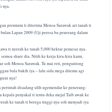
i nya.
gau premium ti diterima Menoa Sarawak ari tanah ti
am bulan Lapan 2009 (Uji peresa ba penerang dalam
awa ti nyerah ke tanah 5,000 hektar pemesai nya.
emoa share dia. Nitih ke kerja kira-kira kami,
ar soh Menoa Sarawak. Tu mai reti, penguntong
gau bala bakih iya – lalu sida mega ditemu agi
peni nya!
perintah disadang ulih ngemendar ke penerang-
 kepala penyakal ti tentu deka mejal Taib awak ke
rah ke tanah ti berega tinggi nya soh menyadi iya