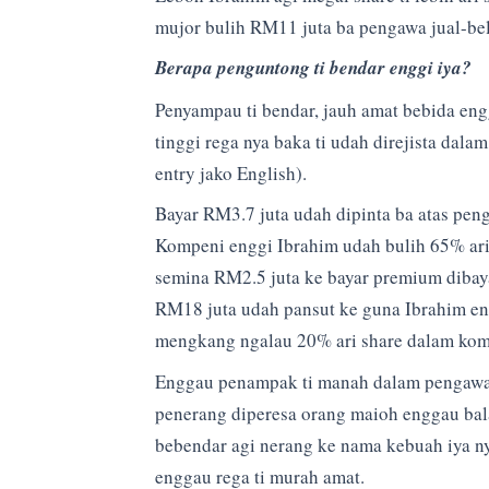
mujor bulih RM11 juta ba pengawa jual-bel
Berapa penguntong ti bendar enggi iya?
Penyampau ti bendar, jauh amat bebida eng
tinggi rega nya baka ti udah direjista dal
entry jako English).
Bayar RM3.7 juta udah dipinta ba atas peng
Kompeni enggi Ibrahim udah bulih 65% ari s
semina RM2.5 juta ke bayar premium dibay
RM18 juta udah pansut ke guna Ibrahim eng
mengkang ngalau 20% ari share dalam kom
Enggau penampak ti manah dalam pengawa 
penerang diperesa orang maioh enggau bala
bebendar agi nerang ke nama kebuah iya nye
enggau rega ti murah amat.