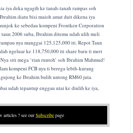
ia iya deka ngagih ke tanah-tanah rampas soh
Ibrahim diatu bisi maioh amat duit dikena iya
unjok ke sebedau kompeni Frontken Corporation
taun 2006 suba, Ibrahim ditemu udah ulih meli
yampau nya manggai 125,125,000 iti. Repot Taun
ah ngeluar ke 118,750,000 iti share baru ti meri
Nya siti mega ‘rian runtoh’ soh Ibrahim Mahmud!
lam kompeni FCB nya ti berega lebih-kurang
h ngujong ke Ibrahim bulih untong RM60 juta.
ai udah tepantup enggau utai ke diulih ke iya,
w articles ? see our
Subscribe
page