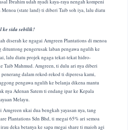
pasal Ibrahim udah nyadi kaya-raya nengah kompeni
Menoa (state land) ti diberi Taib soh iya, lalu diatu
l ke sida sebilik!
dah diserah ke ngagai Amgreen Plantations di menoa
 dituntong pengerusak laban pengawa ngulih ke
 lalu diatu projek ngaga tekat-tekat hidro-
i ke Taib Mahmud. Amgreen, ti dulu ari nya diberi
e penerang dalam rekod-rekod ti diperesa kami,
anggong pengawa ngulih ke belanja dikena mantu
ak nya Adenan Satem ti endang ipar ke Kepala
dayaan Melayu.
ni Amgreen ukai dua bengkah yayasan nya, tang
re Plantations Sdn Bhd, ti megai 65% ari semoa
irau deka betanya ke sapa megai share ti maioh agi