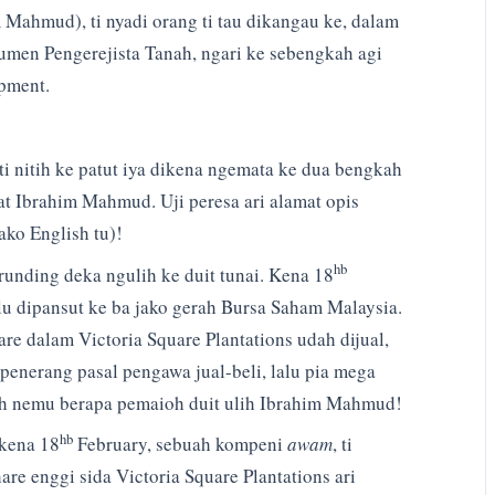
m Mahmud), ti nyadi orang ti tau dikangau ke, dalam
umen Pengerejista Tanah, ngari ke sebengkah agi
pment.
ti nitih ke patut iya dikena ngemata ke dua bengkah
at Ibrahim Mahmud. Uji peresa ari alamat opis
ako English tu)!
hb
runding deka ngulih ke duit tunai. Kena 18
lu dipansut ke ba jako gerah Bursa Saham Malaysia.
re dalam Victoria Square Plantations udah dijual,
enerang pasal pengawa jual-beli, lalu pia mega
dah nemu berapa pemaioh duit ulih Ibrahim Mahmud!
hb
kena 18
February, sebuah kompeni
awam
, ti
re enggi sida Victoria Square Plantations ari