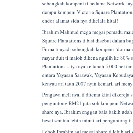
sebengkah kompeni ti bedama Network Jay
dempu kompeni Victoria Square Plantations
endor alamat sida nya dikelala kitai!
Ibrahim Mahmud mega megai pemadu maioh
Square Plantations ti bisi disebut dalam 
Firma ti nyadi sebengkah kompeni ‘dormant
mayar duit ti maioh dikena ngulih ke 80%
Plantations – iya nya ke tanah 5,000 hekta
entara Yayasan Sarawak, Yayasan Kebuda
kenyau ari taun 2007 nyin kemari, ari men
Pengawa meli nya, ti ditemu kitai dikereja
penguntong RM21 juta soh kompeni Network
share nya, Ibrahim enggau bala bakih uda
besai semina lebih mimit ari penguntong ti 
Leboh Ibrahim agi megai share ti lebih ari