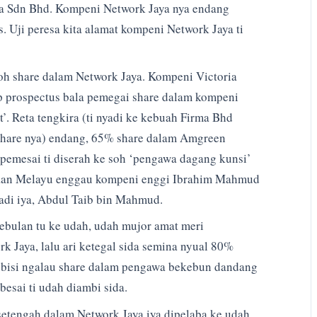
a Sdn Bhd. Kompeni Network Jaya nya endang
. Uji peresa kita alamat kompeni Network Jaya ti
 share dalam Network Jaya. Kompeni Victoria
bup prospectus bala pemegai share dalam kompeni
’. Reta tengkira (ti nyadi ke kebuah Firma Bhd
 share nya) endang, 65% share dalam Amgreen
r pemesai ti diserah ke soh ‘pengawa dagang kunsi’
yaan Melayu enggau kompeni enggi Ibrahim Mahmud
yadi iya, Abdul Taib bin Mahmud.
 sebulan tu ke udah, udah mujor amat meri
 Jaya, lalu ari ketegal sida semina nyual 80%
h bisi ngalau share dalam pengawa bekebun dandang
besai ti udah diambi sida.
 setengah dalam Network Jaya iya dipelaba ke udah