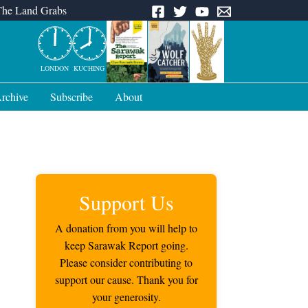
The Land Grabs
LONDON
KUCHING
rchive
Subscribe
About
Support Us
A donation from you will help to
keep Sarawak Report going.
Please consider contributing to
support our cause. Thank you for
your generosity.