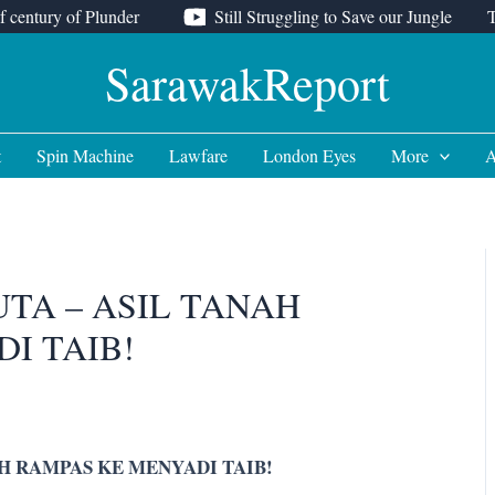
f century of Plunder
Still Struggling to Save our Jungle
SarawakReport
t
Spin Machine
Lawfare
London Eyes
More
A
UTA – ASIL TANAH
I TAIB!
AH RAMPAS KE MENYADI TAIB!