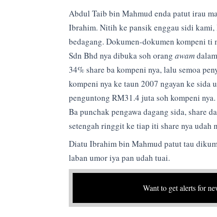
Abdul Taib bin Mahmud enda patut irau ma
Ibrahim. Nitih ke pansik enggau sidi kami, 
bedagang. Dokumen-dokumen kompeni ti n
Sdn Bhd nya dibuka soh orang
awam
dalam 
34% share ba kompeni nya, lalu semoa pen
kompeni nya ke taun 2007 ngayan ke sida ud
penguntong RM31.4 juta soh kompeni nya. 
Ba punchak pengawa dagang sida, share da
setengah ringgit ke tiap iti share nya uda
Diatu Ibrahim bin Mahmud patut tau dikumb
laban umor iya pan udah tuai.
Want to get alerts for ne