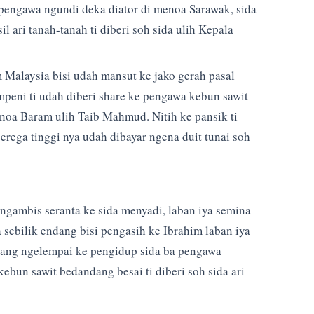
 pengawa ngundi deka diator di menoa Sarawak, sida
l ari tanah-tanah ti diberi soh sida ulih Kepala
 Malaysia bisi udah mansut ke jako gerah pasal
peni ti udah diberi share ke pengawa kebun sawit
enoa Baram ulih Taib Mahmud. Nitih ke pansik ti
berega tinggi nya udah dibayar ngena duit tunai soh
pengambis seranta ke sida menyadi, laban iya semina
a sebilik endang bisi pengasih ke Ibrahim laban iya
endang ngelempai ke pengidup sida ba pengawa
un sawit bedandang besai ti diberi soh sida ari