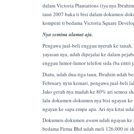
dalam Victoria Plantations (iya nya Ibrahi
taun 2007 baka ti bisi dalam dokumen-dok
kompeni ti bedama Victoria Square Develo
Nya semina alamat aja.
Pengawa jual-beli enggau nyerah ke tanah, 
yayasan nya, udah dipejalai ke dalam pejab
enggau lumor-lumor telefon sida (ba entri j
Diatu, udah dua-tiga taun, Ibrahim udah be
February nyin kemari, pengawa jual-beli la
Jako gerah nya madah ke 80% ari semoa sha
lalu dokumen-dokumen nya bisi ngayan ke p
ngayan ke sapa empu apa. Ari nya kitai u
Dokumen-dokumen
awam
udah ngayan ke 
bedama Firma Bhd udah meli 126,000 iti sha