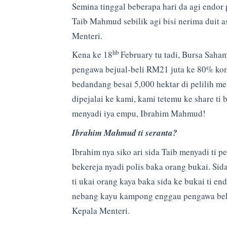
Semina tinggal beberapa hari da agi endor
Taib Mahmud sebilik agi bisi nerima duit asi
Menteri.
hb
Kena ke 18
February tu tadi, Bursa Saham
pengawa bejual-beli RM21 juta ke 80% kom
bedandang besai 5,000 hektar di pelilih m
dipejalai ke kami, kami tetemu ke share ti 
menyadi iya empu, Ibrahim Mahmud!
Ibrahim Mahmud ti seranta?
Ibrahim nya siko ari sida Taib menyadi ti 
bekereja nyadi polis baka orang bukai. Sid
ti ukai orang kaya baka sida ke bukai ti 
nebang kayu kampong enggau pengawa bekeb
Kepala Menteri.