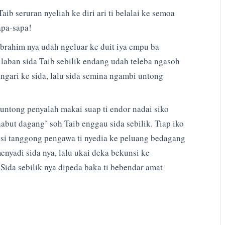
b seruran nyeliah ke diri ari ti belalai ke semoa
apa-sapa!
brahim nya udah ngeluar ke duit iya empu ba
, laban sida Taib sebilik endang udah teleba ngasoh
 ngari ke sida, lalu sida semina ngambi untong
untong penyalah makai suap ti endor nadai siko
abut dagang’ soh Taib enggau sida sebilik. Tiap iko
bisi tanggong pengawa ti nyedia ke peluang bedagang
enyadi sida nya, lalu ukai deka bekunsi ke
ida sebilik nya dipeda baka ti bebendar amat