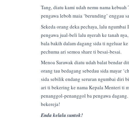
Tang, diatu kami udah nemu nama kebuah Tai
pengawa leboh maia ‘berunding’ enggau s
Sekeda orang deka pechaya, lalu ngumbai I
pengawa jual-beli lalu nyerah ke tanah nya
bala bakih dalam dagang sida ti ngeluar ke
pechuma ari semoa share ti besai-besai.
Menoa Sarawak diatu udah balat bendar dit
orang tau bedagang sebedau sida mayar ‘ch
sida sebilik endang seruran ngumbai diri 
ari ti bekering ke nama Kepala Menteri ti m
penanggol-penanggol ba pengawa dagang. S
bekereja!
Enda kelalu suntok!