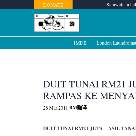
Skip
Sarawak : a hal
DONATE
to
content
1MDB
London Laundroma
DUIT TUNAI RM21 J
RAMPAS KE MENYAD
BM
翻译
28 Mar 2011
DUIT TUNAI RM21 JUTA – ASIL TAN