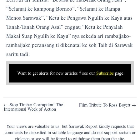
“Selamat ke kampong Borneo”, “Selamat ke Rampa
Menoa Sarawak”, “Ketu ke Pengawa Ngulih ke Kayu atas
Tanah-Tanah Orang Asal” enggau “Ketu ke Penyalah
Makai Suap Ngulih ke Kayu” nya sekeda ari rambaijako-
rambaijako peransang ti dikenatai ke soh Taib di Sarawak
saritu tadi.
Want to get alerts for new articles ? see our
Subscribe
page
Post
← Stop Timber Corruption! The
Film Tribute To Ross Boyert →
International Week of Action
navigation
Your views are valuable to us, but Sarawak Report kindly requests that
comments be deposited in suitable language and do not support racism or
violence or we will be forced to withdraw them from the site.