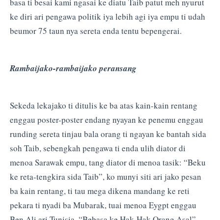
basa ti besai kami ngasai ke diatu Taib patut meh nyurut
ke diri ari pengawa politik iya lebih agi iya empu ti udah
beumor 75 taun nya sereta enda tentu bepengerai.
Rambaijako-rambaijako peransang
Sekeda lekajako ti ditulis ke ba atas kain-kain rentang
enggau poster-poster endang nyayan ke penemu enggau
runding sereta tinjau bala orang ti ngayan ke bantah sida
soh Taib, sebengkah pengawa ti enda ulih diator di
menoa Sarawak empu, tang diator di menoa tasik: “Beku
ke reta-tengkira sida Taib”, ko munyi siti ari jako pesan
ba kain rentang, ti tau mega dikena mandang ke reti
pekara ti nyadi ba Mubarak, tuai menoa Eygpt enggau
Ben Ali ari Tunisia. “Bebasa ke Hak-Hak Orang Asal”,