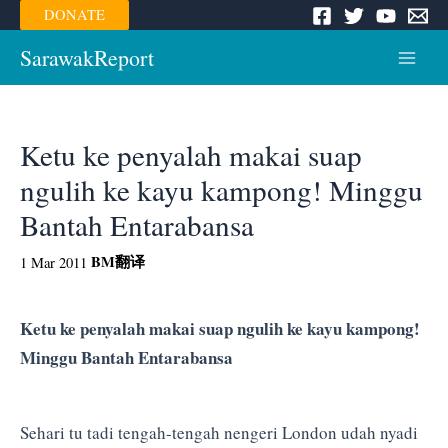
Skip
DONATE
to
content
SarawakReport
Main
Menu
Ketu ke penyalah makai suap
ngulih ke kayu kampong! Minggu
Bantah Entarabansa
BM
翻译
1 Mar 2011
Ketu ke penyalah makai suap ngulih ke kayu kampong!
Minggu Bantah Entarabansa
Sehari tu tadi tengah-tengah nengeri London udah nyadi