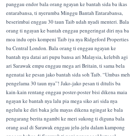
panggau endor bala orang ngayan ke bantah sida ba ikas
entarabansa, ti nyerumba Minggu Bantah Entarabansa,
beserimbai enggau 30 taun Taib udah nyadi menteri. Bala
orang ti ngayan ke bantah enggau pengeringat diri nya ba
moa indu opis kompeni Taib iya nya Ridgeford Properties
ba Central London. Bala orang ti enggau ngayan ke
bantah nya datai ari pupu bansa ari Malaysia, kelebih agi
ari Sarawak empu enggau mega ari Britain, ti sama bela
ngenatai ke pesan jako bantah sida soh Taib. “Umbas meh
pengelama 30 taun nya”! Jako-jako pesan ti ditulis ba
kain-kain rentang enggau poster-poster bisi dikena maia
ngayan ke bantah nya lalu pia mega siko ari sida nya
ngelulu ke diri baka jelu mayas dikena ngingat ke bala
pengarang berita ngambi ke meri sukong ti diguna bala
orang asal di Sarawak enggau jelu-jelu dalam kampong