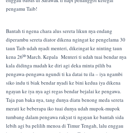
enggau babas di Sarawak ti napi penanggol ketegal
pengamu Taib!
Bantah ti ngena chara alus sereta likun nya endang
diperambu sereta diator dikena ngingat ke pengelama 30
taun Taib udah nyadi menteri, dikeingat ke ninting taun
hb
kena 26
March. Kepala Menteri ti udah tuai bendar nya
kala didinga madah ke diri agi deka minta pilih ba
pengawa-pengawa ngundi ti ka datai tu ila – iya ngambi
siko indu ti biak bendar nyadi ke bini kedua iya dikena
ngayan ke iya nya agi regas bendar bejalai ke pengawa.
Taja pan baka nya, tang dunya diatu benong meda sereta
merati ke beberapa iko tuai dunya udah mupok-mupok
tumbang dalam pengawa rakyat ti ngayan ke bantah sida
lebih agi ba pelilih menoa di Timur Tengah, lalu enggau