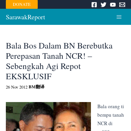
Skip
DONATE
to
content
SarawakReport
Main
Menu
Bala Bos Dalam BN Berebutka
Perepasan Tanah NCR! –
Sebengkah Agi Repot
EKSKLUSIF
BM
翻译
26 Nov 2012
Bala orang ti
bempu tanah
NCR di