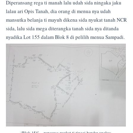
Diperansang rega ti manah lalu udah sida ningaka jaku
lalau ari Opis Tanah, dia orang di menua nya udah
mansutka belanja ti mayuh dikena sida nyukat tanah NCR
sida, lalu sida mega diterangka tanah sida nya ditanda
nyadika Lot 155 dalam Blok 8 di pelilih menua Sampadi.
‘Blok 154’ – pengawa nyukat ti tinggi bendar ungkus