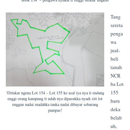
Tang
sereta
penga
wa
jual-
beli
tanah
NCR
ba Lot
155
‘Ditukar ngena Lot 154 – Lot 155 ke asal iya nya ti endang
enggi orang kampung ti udah nya dipasukka nyadi siti lot
baru
enggau nadai madahka tauka nadai dibayar sebarang
deka
pampas!
belab
uh,