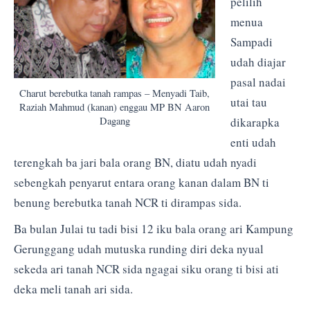
pelilih
menua
Sampadi
udah diajar
pasal nadai
Charut berebutka tanah rampas – Menyadi Taib,
utai tau
Raziah Mahmud (kanan) enggau MP BN Aaron
Dagang
dikarapka
enti udah
terengkah ba jari bala orang BN, diatu udah nyadi
sebengkah penyarut entara orang kanan dalam BN ti
benung berebutka tanah NCR ti dirampas sida.
Ba bulan Julai tu tadi bisi 12 iku bala orang ari Kampung
Gerunggang udah mutuska runding diri deka nyual
sekeda ari tanah NCR sida ngagai siku orang ti bisi ati
deka meli tanah ari sida.