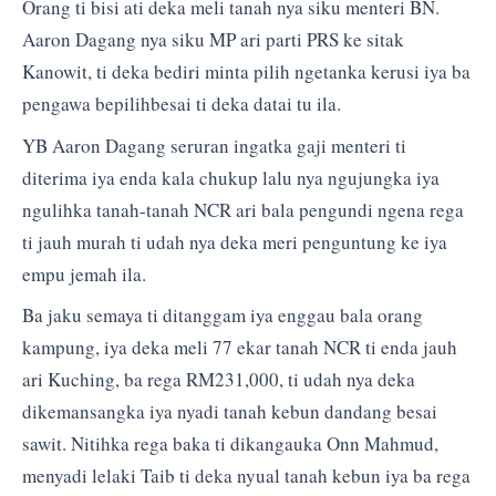
Orang ti bisi ati deka meli tanah nya siku menteri BN.
Aaron Dagang nya siku MP ari parti PRS ke sitak
Kanowit, ti deka bediri minta pilih ngetanka kerusi iya ba
pengawa bepilihbesai ti deka datai tu ila.
YB Aaron Dagang seruran ingatka gaji menteri ti
diterima iya enda kala chukup lalu nya ngujungka iya
ngulihka tanah-tanah NCR ari bala pengundi ngena rega
ti jauh murah ti udah nya deka meri penguntung ke iya
empu jemah ila.
Ba jaku semaya ti ditanggam iya enggau bala orang
kampung, iya deka meli 77 ekar tanah NCR ti enda jauh
ari Kuching, ba rega RM231,000, ti udah nya deka
dikemansangka iya nyadi tanah kebun dandang besai
sawit. Nitihka rega baka ti dikangauka Onn Mahmud,
menyadi lelaki Taib ti deka nyual tanah kebun iya ba rega