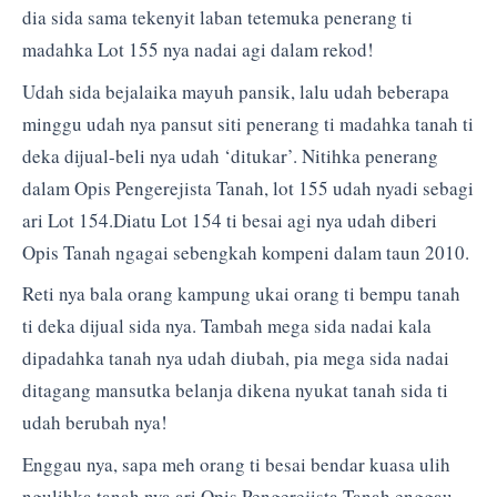
dia sida sama tekenyit laban tetemuka penerang ti
madahka Lot 155 nya nadai agi dalam rekod!
Udah sida bejalaika mayuh pansik, lalu udah beberapa
minggu udah nya pansut siti penerang ti madahka tanah ti
deka dijual-beli nya udah ‘ditukar’. Nitihka penerang
dalam Opis Pengerejista Tanah, lot 155 udah nyadi sebagi
ari Lot 154.Diatu Lot 154 ti besai agi nya udah diberi
Opis Tanah ngagai sebengkah kompeni dalam taun 2010.
Reti nya bala orang kampung ukai orang ti bempu tanah
ti deka dijual sida nya. Tambah mega sida nadai kala
dipadahka tanah nya udah diubah, pia mega sida nadai
ditagang mansutka belanja dikena nyukat tanah sida ti
udah berubah nya!
Enggau nya, sapa meh orang ti besai bendar kuasa ulih
ngulihka tanah nya ari Opis Pengerejista Tanah enggau