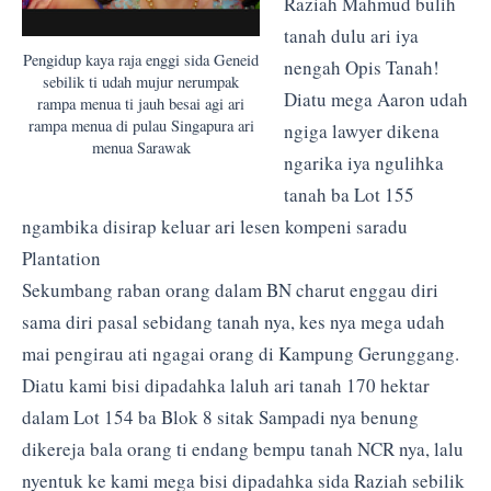
Raziah Mahmud bulih
tanah dulu ari iya
Pengidup kaya raja enggi sida Geneid
nengah Opis Tanah!
sebilik ti udah mujur nerumpak
Diatu mega Aaron udah
rampa menua ti jauh besai agi ari
rampa menua di pulau Singapura ari
ngiga lawyer dikena
menua Sarawak
ngarika iya ngulihka
tanah ba Lot 155
ngambika disirap keluar ari lesen kompeni saradu
Plantation
Sekumbang raban orang dalam BN charut enggau diri
sama diri pasal sebidang tanah nya, kes nya mega udah
mai pengirau ati ngagai orang di Kampung Gerunggang.
Diatu kami bisi dipadahka laluh ari tanah 170 hektar
dalam Lot 154 ba Blok 8 sitak Sampadi nya benung
dikereja bala orang ti endang bempu tanah NCR nya, lalu
nyentuk ke kami mega bisi dipadahka sida Raziah sebilik