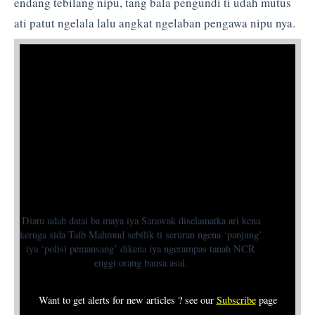
endang tebilang nipu, tang bala pengundi ti udah mutus
ati patut ngelala lalu angkat ngelaban pengawa nipu nya.
Diatu udah datai ba maya iya Sarawak diselamatka ari kena
keruga sida Taib Mahmud sebilik ti seruran ngena ‘panjung’
iya ‘polisi pemansang’ dikena iya ngerampas tanah NCR
enggi orang bansa asal.
Want to get alerts for new articles ? see our
Subscribe
page