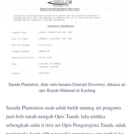
Saradu Plantation, dulu suba benama Emerald Discovery, dikuasa ari
opis Raziah Mahmud di Kuching
Saradu Plantation suah udah bulih untung ari pengawa
jual-beli tanah nengah Opis Tanah, lalu nitihka
sebengkah salin ti tiris ari Opis Pengerejista Tanah, udah
ngujungka kami ulih ngayanka penerang sapa meh ti ke