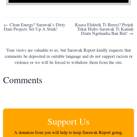
Post
← Clean Energy? Sarawak’s Dirty
Kuasa Elektrik Ti Beresi? Projek
Dam Projects Set Up A Stink!
Tekat Hidro Sarawak Ti Kamah
navigation
Diatu Ngeluarka Bau But! →
Your views are valuable to us, but Sarawak Report kindly requests that
comments be deposited in suitable language and do not support racism or
violence or we will be forced to withdraw them from the site.
Comments
Support Us
A donation from you will help to keep Sarawak Report going.