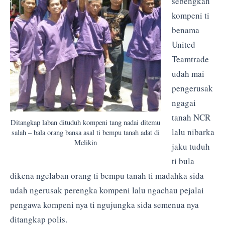
sebengkah
kompeni ti
benama
United
Teamtrade
udah mai
pengerusak
ngagai
tanah NCR
Ditangkap laban dituduh kompeni tang nadai ditemu
lalu nibarka
salah – bala orang bansa asal ti bempu tanah adat di
Melikin
jaku tuduh
ti bula
dikena ngelaban orang ti bempu tanah ti madahka sida
udah ngerusak perengka kompeni lalu ngachau pejalai
pengawa kompeni nya ti ngujungka sida semenua nya
ditangkap polis.