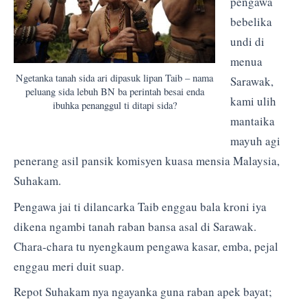
pengawa
bebelika
undi di
menua
Ngetanka tanah sida ari dipasuk lipan Taib – nama
Sarawak,
peluang sida lebuh BN ba perintah besai enda
kami ulih
ibuhka penanggul ti ditapi sida?
mantaika
mayuh agi
penerang asil pansik komisyen kuasa mensia Malaysia,
Suhakam.
Pengawa jai ti dilancarka Taib enggau bala kroni iya
dikena ngambi tanah raban bansa asal di Sarawak.
Chara-chara tu nyengkaum pengawa kasar, emba, pejal
enggau meri duit suap.
Repot Suhakam nya ngayanka guna raban apek bayat;