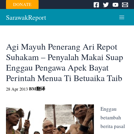
Skip
DONATE
to
content
SarawakReport
Main
Menu
Agi Mayuh Penerang Ari Repot
Suhakam – Penyalah Makai Suap
Enggau Pengawa Apek Bayat
Perintah Menua Ti Betuaika Taib
BM
翻译
28 Apr 2013
Enggau
betambah
berita pasal