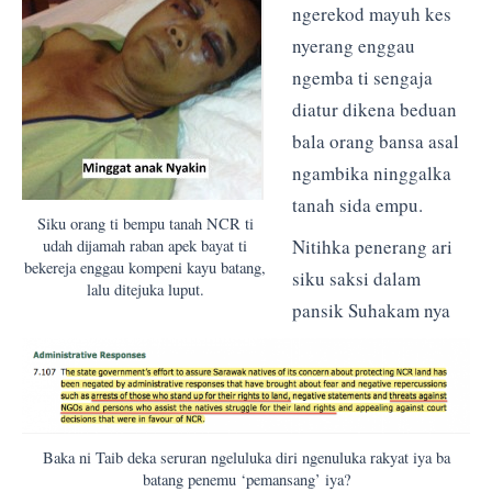
ngerekod mayuh kes
nyerang enggau
ngemba ti sengaja
diatur dikena beduan
bala orang bansa asal
ngambika ninggalka
tanah sida empu.
Siku orang ti bempu tanah NCR ti
Nitihka penerang ari
udah dijamah raban apek bayat ti
bekereja enggau kompeni kayu batang,
siku saksi dalam
lalu ditejuka luput.
pansik Suhakam nya
Baka ni Taib deka seruran ngeluluka diri ngenuluka rakyat iya ba
batang penemu ‘pemansang’ iya?