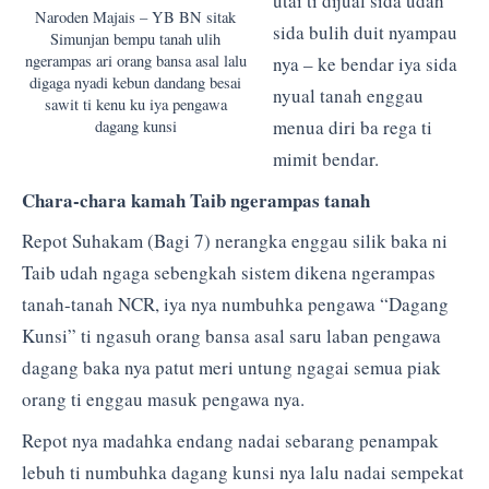
utai ti dijual sida udah
Naroden Majais – YB BN sitak
sida bulih duit nyampau
Simunjan bempu tanah ulih
ngerampas ari orang bansa asal lalu
nya – ke bendar iya sida
digaga nyadi kebun dandang besai
nyual tanah enggau
sawit ti kenu ku iya pengawa
menua diri ba rega ti
dagang kunsi
mimit bendar.
Chara-chara kamah Taib ngerampas tanah
Repot Suhakam (Bagi 7) nerangka enggau silik baka ni
Taib udah ngaga sebengkah sistem dikena ngerampas
tanah-tanah NCR, iya nya numbuhka pengawa “Dagang
Kunsi” ti ngasuh orang bansa asal saru laban pengawa
dagang baka nya patut meri untung ngagai semua piak
orang ti enggau masuk pengawa nya.
Repot nya madahka endang nadai sebarang penampak
lebuh ti numbuhka dagang kunsi nya lalu nadai sempekat