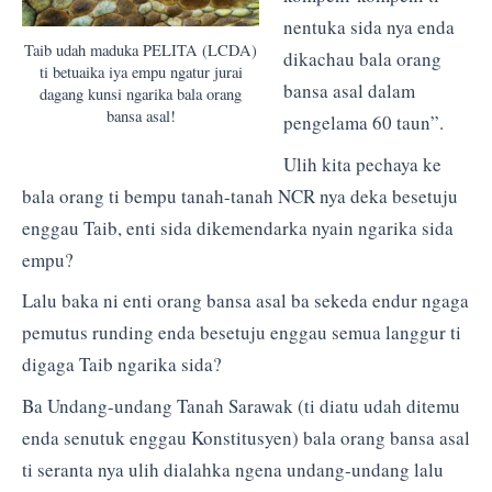
nentuka sida nya enda
Taib udah maduka PELITA (LCDA)
dikachau bala orang
ti betuaika iya empu ngatur jurai
bansa asal dalam
dagang kunsi ngarika bala orang
bansa asal!
pengelama 60 taun”.
Ulih kita pechaya ke
bala orang ti bempu tanah-tanah NCR nya deka besetuju
enggau Taib, enti sida dikemendarka nyain ngarika sida
empu?
Lalu baka ni enti orang bansa asal ba sekeda endur ngaga
pemutus runding enda besetuju enggau semua langgur ti
digaga Taib ngarika sida?
Ba Undang-undang Tanah Sarawak (ti diatu udah ditemu
enda senutuk enggau Konstitusyen) bala orang bansa asal
ti seranta nya ulih dialahka ngena undang-undang lalu