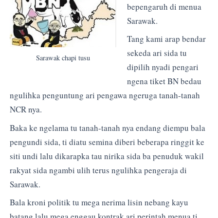
bepengaruh di menua
Sarawak.
Tang kami arap bendar
sekeda ari sida tu
Sarawak chapi tusu
dipilih nyadi pengari
ngena tiket BN bedau
ngulihka penguntung ari pengawa ngeruga tanah-tanah
NCR nya.
Baka ke ngelama tu tanah-tanah nya endang diempu bala
pengundi sida, ti diatu semina diberi beberapa ringgit ke
siti undi lalu dikarapka tau nirika sida ba penuduk wakil
rakyat sida ngambi ulih terus ngulihka pengeraja di
Sarawak.
Bala kroni politik tu mega nerima lisin nebang kayu
batang lalu mega enggau kontrak ari perintah menua ti