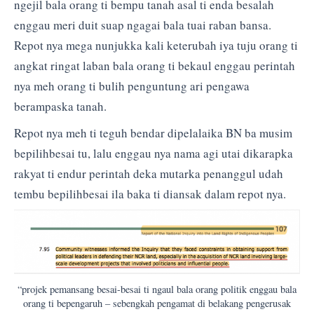
ngejil bala orang ti bempu tanah asal ti enda besalah
enggau meri duit suap ngagai bala tuai raban bansa.
Repot nya mega nunjukka kali keterubah iya tuju orang ti
angkat ringat laban bala orang ti bekaul enggau perintah
nya meh orang ti bulih penguntung ari pengawa
berampaska tanah.
Repot nya meh ti teguh bendar dipelalaika BN ba musim
bepilihbesai tu, lalu enggau nya nama agi utai dikarapka
rakyat ti endur perintah deka mutarka penanggul udah
tembu bepilihbesai ila baka ti diansak dalam repot nya.
“projek pemansang besai-besai ti ngaul bala orang politik enggau bala
orang ti bepengaruh – sebengkah pengamat di belakang pengerusak