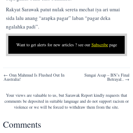
Rakyat Sarawak patut nulak sereta mechat iya ari umai
sida lalu anang “arapka pagar” laban “pagar deka
ngalahka padi”.
Want to get alerts for new articles ? see our
Subscribe
page
Post
← Onn Mahmud Is Flushed Out In
Sungai Asap – BN’s Final
Australia!
Betrayal.. →
navigation
Your views are valuable to us, but Sarawak Report kindly requests that
comments be deposited in suitable language and do not support racism or
violence or we will be forced to withdraw them from the site.
Comments