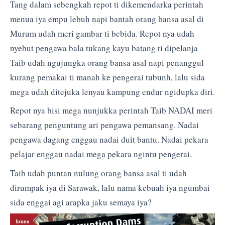
Tang dalam sebengkah repot ti dikemendarka perintah
menua iya empu lebuh napi bantah orang bansa asal di
Murum udah meri gambar ti bebida. Repot nya udah
nyebut pengawa bala tukang kayu batang ti dipelanja
Taib udah ngujungka orang bansa asal napi penanggul
kurang pemakai ti manah ke pengerai tubunh, lalu sida
mega udah ditejuka lenyau kampung endur ngidupka diri.
Repot nya bisi mega nunjukka perintah Taib NADAI meri
sebarang penguntung ari pengawa pemansang. Nadai
pengawa dagang enggau nadai duit bantu. Nadai pekara
pelajar enggau nadai mega pekara ngintu pengerai.
Taib udah puntan nulung orang bansa asal ti udah
dirumpak iya di Sarawak, lalu nama kebuah iya ngumbai
sida enggai agi arapka jaku semaya iya?