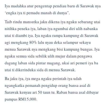
Iya madahka atur pengentap pendiau baru di Sarawak nya
‘engka iya ti pemadu manah di dunya”.
Taib rindu mansutka jaku dikena iya ngaku sebarang utai
nitihka peneka iya, laban iya ngumbai diri ulih nabanka
utai ti diambi iya. Iya ngaku rampa kampung di Sarawak
agi mengkang 80% lalu nyau deka selampur sekayu
menua Sarawak nya mengkang bisi kampung bungas. Iya
ngaku semua sida sebilik ulih mujur dalam pengawa
dagang laban sida pintar magang, ukai ari pemeri iya ba
utai ti dikerinduka sida di menua Sarawak.
Ba jaku iya, iya mega ngaku perintah iya udah
ngangkatka pemanah pengidup orang bansa asal di
Sarawak kenyau ari 50 taun tu. Raban bansa asal dibayar
pampas RM15,000.