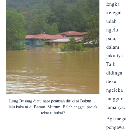
Engka
ketegal
udah
ngelu
pala,
dalam
jaku iya
Taib
didinga
deka
ngeleka
langgur
Long Busang diatu napi penusah ditiki ai Bakun …
lama iya.
lalu baka ni di Baram, Murum, Baleh enggau projek
tekat ti bukai?
Agi mega
pengawa