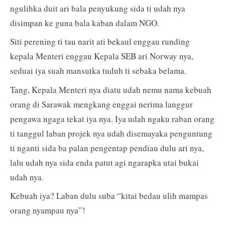
ngulihka duit ari bala penyukung sida ti udah nya
disimpan ke guna bala kaban dalam NGO.
Siti perening ti tau narit ati bekaul enggau runding
kepala Menteri enggau Kepala SEB ari Norway nya,
seduai iya suah mansutka tuduh ti sebaka belama.
Tang, Kepala Menteri nya diatu udah nemu nama kebuah
orang di Sarawak mengkang enggai nerima langgur
pengawa ngaga tekat iya nya. Iya udah ngaku raban orang
ti tanggul laban projek nya udah disemayaka penguntung
ti nganti sida ba palan pengentap pendiau dulu ari nya,
lalu udah nya sida enda patut agi ngarapka utai bukai
udah nya.
Kebuah iya? Laban dulu suba “kitai bedau ulih mampas
orang nyampau nya”!