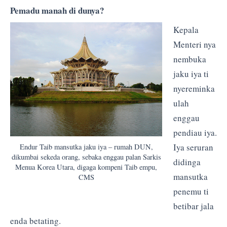
Pemadu manah di dunya?
Kepala
Menteri nya
nembuka
jaku iya ti
nyereminka
ulah
enggau
pendiau iya.
Iya seruran
Endur Taib mansutka jaku iya – rumah DUN,
dikumbai sekeda orang, sebaka enggau palan Sarkis
didinga
Menua Korea Utara, digaga kompeni Taib empu,
mansutka
CMS
penemu ti
betibar jala
enda betating.