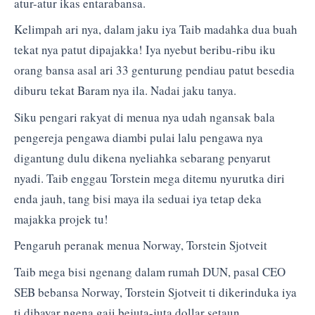
atur-atur ikas entarabansa.
Kelimpah ari nya, dalam jaku iya Taib madahka dua buah
tekat nya patut dipajakka! Iya nyebut beribu-ribu iku
orang bansa asal ari 33 genturung pendiau patut besedia
diburu tekat Baram nya ila. Nadai jaku tanya.
Siku pengari rakyat di menua nya udah ngansak bala
pengereja pengawa diambi pulai lalu pengawa nya
digantung dulu dikena nyeliahka sebarang penyarut
nyadi. Taib enggau Torstein mega ditemu nyurutka diri
enda jauh, tang bisi maya ila seduai iya tetap deka
majakka projek tu!
Pengaruh peranak menua Norway, Torstein Sjotveit
Taib mega bisi ngenang dalam rumah DUN, pasal CEO
SEB bebansa Norway, Torstein Sjotveit ti dikerinduka iya
ti dibayar ngena gaji bejuta-juta dollar setaun.