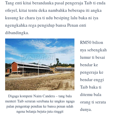
Tang enti kitai berandauka pasal pengeraja Taib ti enda
ofisyel, kitai tentu deka nambahka beberapa iti angka
kusung ke chara iya ti udu besiping lalu baka ni iya
ngengkahka rega pengidup bansa Penan enti
dibandingka.
RM50 bilion
nya sebengkah
lumur ti besai
bendar ke
pengeraja ke
bendar enggi
Taib baka ti
ditemu bala
Digaga kompeni Naim Candera – tang bala
menteri Taib seruran serebana ke ungkus ngaga
orang ti serata
palan pengentap pendiau ke bansa penan udah
dunya.
ngena belanja bejuta-juta ringgit