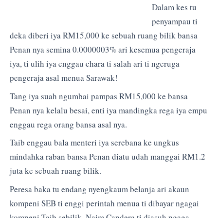
Dalam kes tu
penyampau ti
deka diberi iya RM15,000 ke sebuah ruang bilik bansa
Penan nya semina 0.0000003% ari kesemua pengeraja
iya, ti ulih iya enggau chara ti salah ari ti ngeruga
pengeraja asal menua Sarawak!
Tang iya suah ngumbai pampas RM15,000 ke bansa
Penan nya kelalu besai, enti iya mandingka rega iya empu
enggau rega orang bansa asal nya.
Taib enggau bala menteri iya serebana ke ungkus
mindahka raban bansa Penan diatu udah manggai RM1.2
juta ke sebuah ruang bilik.
Peresa baka tu endang nyengkaum belanja ari akaun
kompeni SEB ti enggi perintah menua ti dibayar ngagai
kompeni Taib sebilik, Naim Candera ti diasuh ngaga