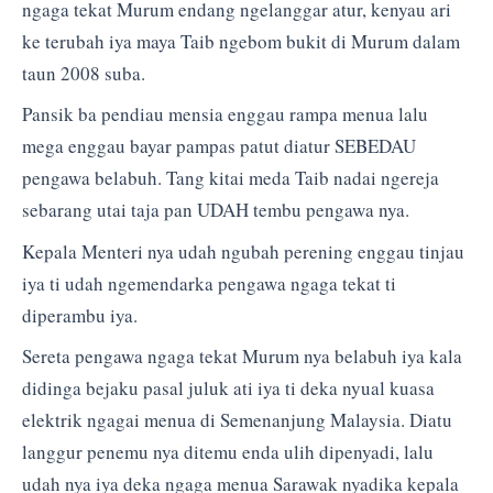
ngaga tekat Murum endang ngelanggar atur, kenyau ari
ke terubah iya maya Taib ngebom bukit di Murum dalam
taun 2008 suba.
Pansik ba pendiau mensia enggau rampa menua lalu
mega enggau bayar pampas patut diatur SEBEDAU
pengawa belabuh. Tang kitai meda Taib nadai ngereja
sebarang utai taja pan UDAH tembu pengawa nya.
Kepala Menteri nya udah ngubah perening enggau tinjau
iya ti udah ngemendarka pengawa ngaga tekat ti
diperambu iya.
Sereta pengawa ngaga tekat Murum nya belabuh iya kala
didinga bejaku pasal juluk ati iya ti deka nyual kuasa
elektrik ngagai menua di Semenanjung Malaysia. Diatu
langgur penemu nya ditemu enda ulih dipenyadi, lalu
udah nya iya deka ngaga menua Sarawak nyadika kepala