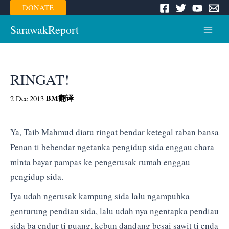
Skip
DONATE
to
content
SarawakReport
Main
Menu
RINGAT!
BM
翻译
2 Dec 2013
Ya, Taib Mahmud diatu ringat bendar ketegal raban bansa
Penan ti bebendar ngetanka pengidup sida enggau chara
minta bayar pampas ke pengerusak rumah enggau
pengidup sida.
Iya udah ngerusak kampung sida lalu ngampuhka
genturung pendiau sida, lalu udah nya ngentapka pendiau
sida ba endur ti puang, kebun dandang besai sawit ti enda