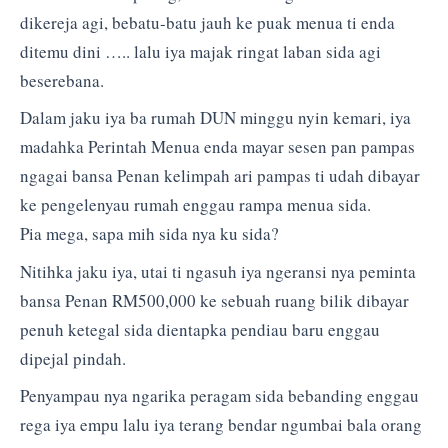
dikereja agi, bebatu-batu jauh ke puak menua ti enda
ditemu dini ….. lalu iya majak ringat laban sida agi
beserebana.
Dalam jaku iya ba rumah DUN minggu nyin kemari, iya
madahka Perintah Menua enda mayar sesen pan pampas
ngagai bansa Penan kelimpah ari pampas ti udah dibayar
ke pengelenyau rumah enggau rampa menua sida.
Pia mega, sapa mih sida nya ku sida?
Nitihka jaku iya, utai ti ngasuh iya ngeransi nya peminta
bansa Penan RM500,000 ke sebuah ruang bilik dibayar
penuh ketegal sida dientapka pendiau baru enggau
dipejal pindah.
Penyampau nya ngarika peragam sida bebanding enggau
rega iya empu lalu iya terang bendar ngumbai bala orang