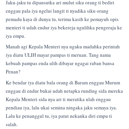
Jaku-jaku tu dipansutka ari mulut siku orang ti bediri
enggau pala iya ngelui langit ti nyadika siku orang
pemadu kaya di dunya tu, terima kasih ke pemayuh opis
menteri ti udah endur iya bekereja ngulihka pengeraja ke
iya empu.
Manah agi Kepala Menteri nya ngaku madahka perintah
iya diatu ULIH mayar pampas ti meruan. Tang nama
kebuah pampas enda ulih dibayar ngagai raban bansa
Penan?
Ke bendar iya diatu bala orang di Baram enggau Murum
enggau di endur bukai udah netapka runding sida mereka
Kepala Menteri sida nya ari ti meratika ulah enggau
pendiau iya, lalu ukai semina ningaka jaku semaya iya.
Lalu ke penanggul tu, iya patut nekanka diri empu ti
salah.