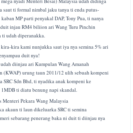
 mega nyadi Menteri Besai) Malaysia udah didinga
 saut ti formal nimbal jaku tanya ti enda putus-
i kaban MP parti penyakal DAP, Tony Pua, ti nanya
 duit injau RM4 biliion ari Wang Turu Pinchin
 ti udah diperanakka.
 kira-kira kami nunjukka saut iya nya semina 5% ari
enyampau duit nya!
a udah diinjau ari Kumpulan Wang Amanah
an (KWAP) urung taun 2011/12 ulih sebuah kompeni
a SRC Sdn Bhd, ti nyadika anak kompeni ke
 1MDB ti diatu benung napi skandal.
is Menteri Pekara Wang Malaysia
a akaun ti laun dikeluarka SRC ti semina
eri sebarang penerang baka ni duit ti diinjau nya