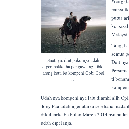
Wang (ti
mansutka
putus ar
ke pasal
Malaysia
Tang, ba
semua p
Saut iya, duit puku nya udah
Duit ny
diperanakka ba pengawa ngulihka
Persara
arang batu ba kompeni Gobi Coal
ti benam
…
kompeni
Udah nya kompeni nya lalu diambi alih Op
Tony Pua udah ngenataika serebana madahk
dikeluarka ba bulan March 2014 nya nadai m
udah dipelanja.