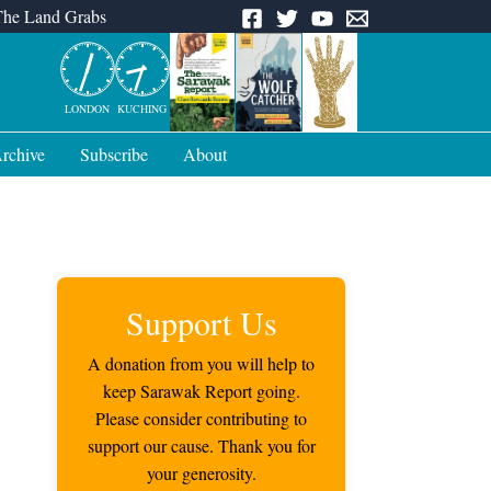
The Land Grabs
LONDON
KUCHING
rchive
Subscribe
About
Support Us
A donation from you will help to
keep Sarawak Report going.
Please consider contributing to
support our cause. Thank you for
your generosity.