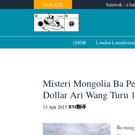
Skip
Sarawak : a hal
DONATE
to
content
1MDB
London Laundroma
Misteri Mongolia Ba Pe
Dollar Ari Wang Turu
BM
翻译
13 Apr 2015
Ba mingg