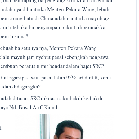
, bisi penimpang ba penerang kira-kira ti disediaka
lu udah nya dibantaika Menteri Pekara Wang, lebuh
eni arang batu di China udah mantaika mayuh agi
ara ti tebuka ba penyampau puku ti diperanakka
peni ti sama?
ebuah ba saut iya nya, Menteri Pekara Wang
lalu mayuh jam nyebut pasal sebengkah pengawa
gembuan peratus ti mit bendar dalam bajet SRC?
itai ngarapka saut pasal laluh 95% ari duit ti, kenu
, udah didagangka?
a udah ditusui, SRC dikuasa siku bakih ke bakih
ya Nik Faisal Ariff Kamil.
i