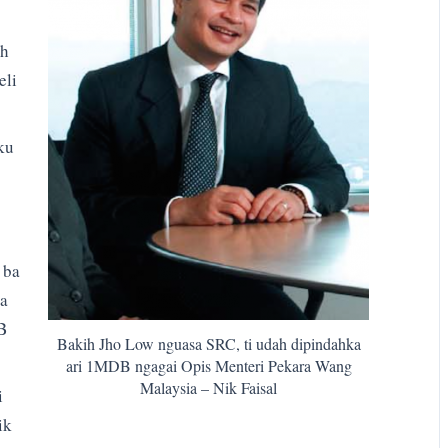
ih
eli
ku
 ba
ka
B
Bakih Jho Low nguasa SRC, ti udah dipindahka
ari 1MDB ngagai Opis Menteri Pekara Wang
Malaysia – Nik Faisal
i
ik