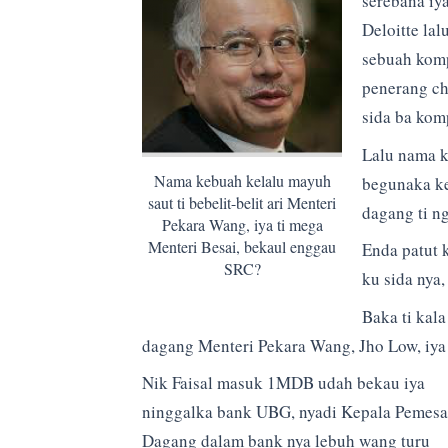
serebana iya
Deloitte la
sebuah komp
penerang ch
sida ba kom
Lalu nama k
Nama kebuah kelalu mayuh
begunaka ke
saut ti bebelit-belit ari Menteri
dagang ti n
Pekara Wang, iya ti mega
Menteri Besai, bekaul enggau
Enda patut k
SRC?
ku sida nya
Baka ti kal
dagang Menteri Pekara Wang, Jho Low, iya n
Nik Faisal masuk 1MDB udah bekau iya
ninggalka bank UBG, nyadi Kepala Pemesa
Dagang dalam bank nya lebuh wang turu