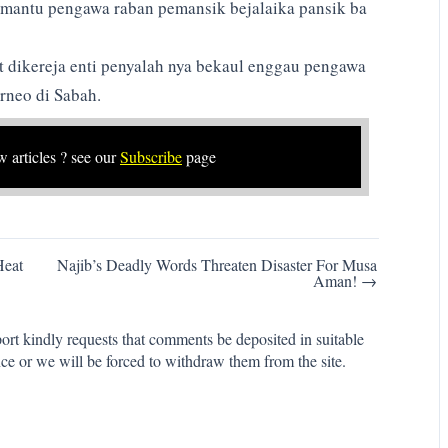
a mantu pengawa raban pemansik bejalaika pansik ba
t dikereja enti penyalah nya bekaul enggau pengawa
neo di Sabah.
w articles ? see our
Subscribe
page
Heat
Najib’s Deadly Words Threaten Disaster For Musa
Aman! →
rt kindly requests that comments be deposited in suitable
ce or we will be forced to withdraw them from the site.