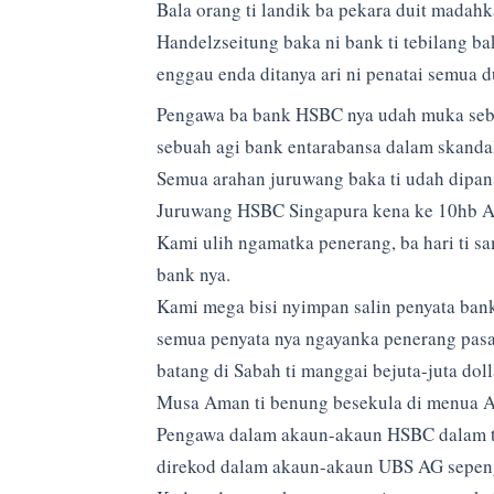
Bala orang ti landik ba pekara duit madahka
Handelzseitung baka ni bank ti tebilang b
enggau enda ditanya ari ni penatai semua du
Pengawa ba bank HSBC nya udah muka sebe
sebuah agi bank entarabansa dalam skandal
Semua arahan juruwang baka ti udah dipan
Juruwang HSBC Singapura kena ke 10hb Ap
Kami ulih ngamatka penerang, ba hari ti s
bank nya.
Kami mega bisi nyimpan salin penyata bank 
semua penyata nya ngayanka penerang pasal
batang di Sabah ti manggai bejuta-juta doll
Musa Aman ti benung besekula di menua Au
Pengawa dalam akaun-akaun HSBC dalam ta
direkod dalam akaun-akaun UBS AG sepen