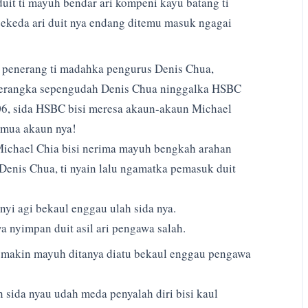
it ti mayuh bendar ari kompeni kayu batang ti
sekeda ari duit nya endang ditemu masuk ngagai
 penerang ti madahka pengurus Denis Chua,
iterangka sepengudah Denis Chua ninggalka HSBC
06, sida HSBC bisi meresa akaun-akaun Michael
emua akaun nya!
Michael Chia bisi nerima mayuh bengkah arahan
i Denis Chua, ti nyain lalu ngamatka pemasuk duit
yi agi bekaul enggau ulah sida nya.
nyimpan duit asil ari pengawa salah.
semakin mayuh ditanya diatu bekaul enggau pengawa
 sida nyau udah meda penyalah diri bisi kaul