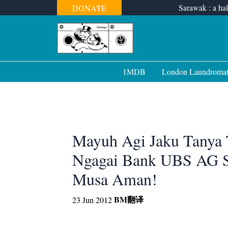
Skip
Sarawak : a hal
DONATE
to
content
1MDB
London Laundroma
Mayuh Agi Jaku Tanya 
Ngagai Bank UBS AG S
Musa Aman!
BM
翻译
23 Jun 2012