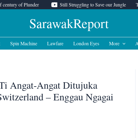
f century of Plunder
Still Struggling to Save our Jungle
SarawakReport
t
Spin Machine
Lawfare
London Eyes
More
A
Ti Angat-Angat Ditujuka
witzerland – Enggau Ngagai