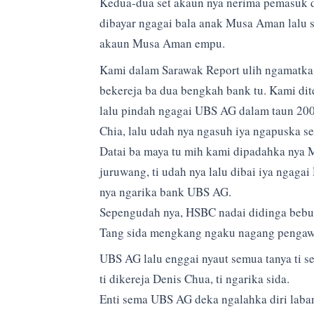
Kedua-dua set akaun nya nerima pemasuk du
dibayar ngagai bala anak Musa Aman lalu 
akaun Musa Aman empu.
Kami dalam Sarawak Report ulih ngamatka
bekereja ba dua bengkah bank tu. Kami d
lalu pindah ngagai UBS AG dalam taun 20
Chia, lalu udah nya ngasuh iya ngapuska s
Datai ba maya tu mih kami dipadahka nya 
juruwang, ti udah nya lalu dibai iya ngaga
nya ngarika bank UBS AG.
Sepengudah nya, HSBC nadai didinga bebun
Tang sida mengkang ngaku nagang pengawa 
UBS AG lalu enggai nyaut semua tanya ti 
ti dikereja Denis Chua, ti ngarika sida.
Enti sema UBS AG deka ngalahka diri laban