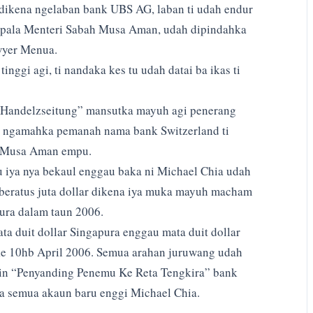
dikena ngelaban bank UBS AG, laban ti udah endur
 Kepala Menteri Sabah Musa Aman, udah dipindahka
wyer Menua.
tinggi agi, ti nandaka kes tu udah datai ba ikas ti
“Handelzseitung” mansutka mayuh agi penerang
ah ngamahka pemanah nama bank Switzerland ti
ak Musa Aman empu.
tu iya nya bekaul enggau baka ni Michael Chia udah
beratus juta dollar dikena iya muka mayuh macham
ra dalam taun 2006.
ta duit dollar Singapura enggau mata duit dollar
 ke 10hb April 2006. Semua arahan juruwang udah
sain “Penyanding Penemu Ke Reta Tengkira” bank
a semua akaun baru enggi Michael Chia.