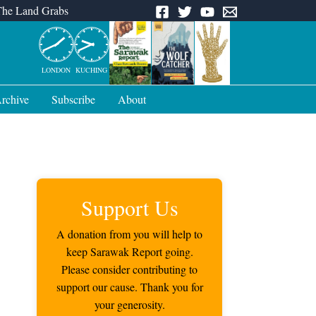
The Land Grabs
LONDON
KUCHING
rchive
Subscribe
About
Support Us
A donation from you will help to
keep Sarawak Report going.
Please consider contributing to
support our cause. Thank you for
your generosity.