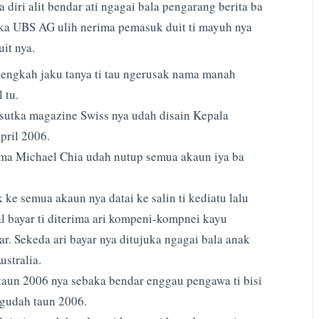
 diri alit bendar ati ngagai bala pengarang berita ba
aka UBS AG ulih nerima pemasuk duit ti mayuh nya
it nya.
ngkah jaku tanya ti tau ngerusak nama manah
 tu.
sutka magazine Swiss nya udah disain Kepala
ril 2006.
ama Michael Chia udah nutup semua akaun iya ba
ke semua akaun nya datai ke salin ti kediatu lalu
 bayar ti diterima ari kompeni-kompnei kayu
ar. Sekeda ari bayar nya ditujuka ngagai bala anak
stralia.
un 2006 nya sebaka bendar enggau pengawa ti bisi
gudah taun 2006.