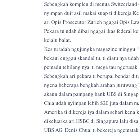
Sebengkah komplen di menua Switzerland 
nyimpan duit asil makai suap ti dikereja
ari Opis Prosecutor Zurich ngagai Opis La
Pekara tu udah dibai ngagai ikas federal ke 
kelalu balat.
Kes tu udah ngujungka magazine minggu 
bekaul enggau skandal tu, ti diatu nya ud
pemadu tebilang nya, ti mega tau ngerus
Sebengkah ari pekara ti berupai bendar di
ngena beberapa bengkah arahan juruwang 
akaun dalam pampang bank UBS di Singapu
Chia udah nyimpan lebih $20 juta dalam ma
Amerika ti dikereja iya dalam sehari kena
dikeluarka ari HSBC di Singapura lalu di
UBS AG, Denis Chua, ti bekereja ngematak