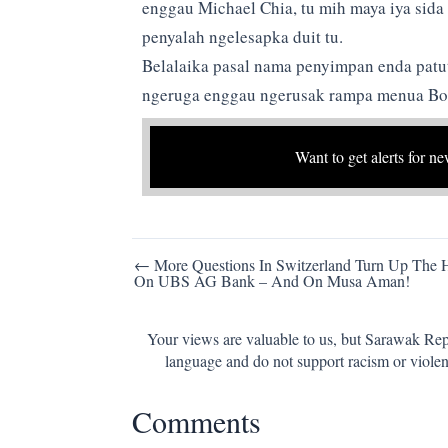
enggau Michael Chia, tu mih maya iya sid
penyalah ngelesapka duit tu.
Belalaika pasal nama penyimpan enda patu
ngeruga enggau ngerusak rampa menua Bor
Want to get alerts for ne
Post
← More Questions In Switzerland Turn Up The 
On UBS AG Bank – And On Musa Aman!
navigation
Your views are valuable to us, but Sarawak Repo
language and do not support racism or violen
Comments